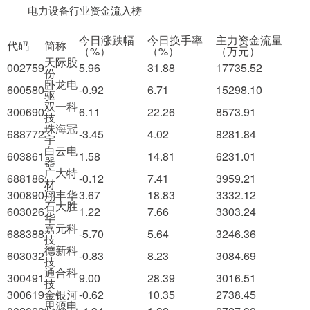
电力设备行业资金流入榜
今日涨跌幅
今日换手率
主力资金流量
代码
简称
（%）
（%）
（万元）
天际股
002759
5.96
31.88
17735.52
份
卧龙电
600580
-0.92
6.71
15298.10
驱
双一科
300690
6.11
22.26
8573.91
技
珠海冠
688772
-3.45
4.02
8281.84
宇
白云电
603861
1.58
14.81
6231.01
器
广大特
688186
-0.12
7.41
3959.21
材
300890
翔丰华
3.67
18.83
3332.12
石大胜
603026
1.22
7.66
3303.24
华
嘉元科
688388
-5.70
5.64
3246.36
技
德新科
603032
-0.83
8.23
3084.69
技
通合科
300491
9.00
28.39
3016.51
技
300619
金银河
-0.62
10.35
2738.45
思源电