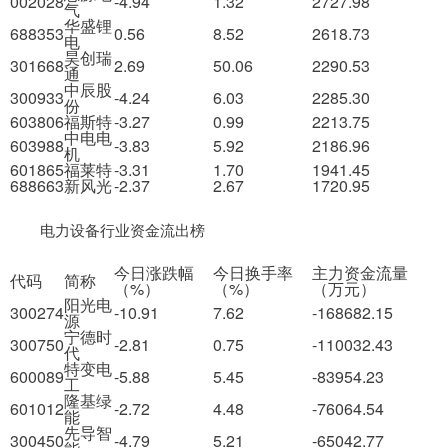
002028
-4.94
1.32
2727.98
气
华盛锂
688353
0.56
8.52
2618.73
电
昊创瑞
301668
2.69
50.06
2290.53
通
中辰股
300933
-4.24
6.03
2285.30
份
603806
福斯特
-3.27
0.99
2213.75
中电电
603988
-3.83
5.92
2186.96
机
601865
福莱特
-3.31
1.70
1941.45
688663
新风光
-2.37
2.67
1720.95
电力设备行业资金流出榜
今日涨跌幅
今日换手率
主力资金流量
代码
简称
（%）
（%）
（万元）
阳光电
300274
-10.91
7.62
-168682.15
源
宁德时
300750
-2.81
0.75
-110032.43
代
特变电
600089
-5.88
5.45
-83954.23
工
隆基绿
601012
-2.72
4.48
-76064.54
能
先导智
300450
-4.79
5.21
-65042.77