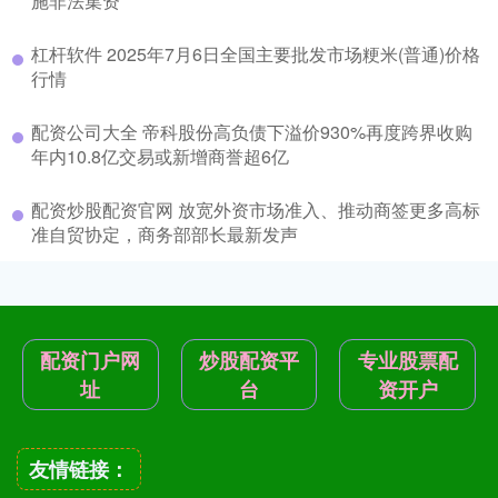
施非法集资
杠杆软件 2025年7月6日全国主要批发市场粳米(普通)价格
行情
配资公司大全 帝科股份高负债下溢价930%再度跨界收购
年内10.8亿交易或新增商誉超6亿
配资炒股配资官网 放宽外资市场准入、推动商签更多高标
准自贸协定，商务部部长最新发声
配资门户网
炒股配资平
专业股票配
址
台
资开户
友情链接：